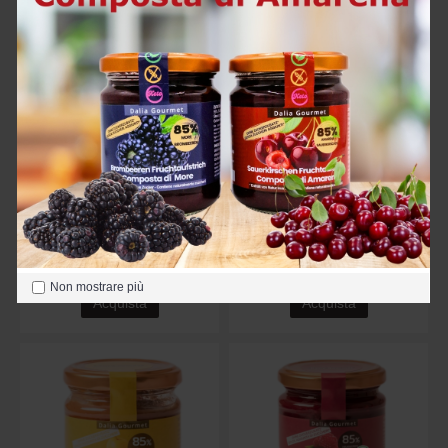
Mirtilli Neri Composta di Frutta 220gr
More Composta di Frutta 220gr
6,60€
6,60€
Non mostrare più
Acquista
Acquista