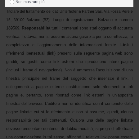
Non mostrare più
raccomandata o per e-mail al seguente indirizzo: info 
AT
 zerocal.eu. 
Titolare del trattamento dei dati Unterhofer & Partner Sas, Via Fossa Perele 
Luogo di registrazione: Bolzano e numero 
15, 39100 Bolzano (BZ). 
189569. 
Responsabilità
 tutti i contenuti sono stati oggetto di accurata 
verifica. Tuttavia, non si assume alcuna garanzia per la correttezza, la 
completezza e l’aggiornamento delle informazioni fornite. 
Link
 i 
riferimenti ipertestuali (link) presenti sulla seguente pagina web sono 
graditi, se gestiti come link esterni che riproducono intere pagine 
(inclusi i frame di navigazione). Non è ammessa l’acquisizione di una 
finestra principale nel frame del soggetto che inserisce il link. I 
collegamenti a pagine esterne costituiscono solo riferimenti a tali 
pagine e, pertanto, sono riportati come link esterni in un’apposita 
finestra del browser. L’editore non si identifica con il contenuto delle 
pagine linkate cui si fa riferimento e non si assume, quindi, alcuna 
responsabilità per tali contenuti. Qualora una delle pagine linkate 
dovesse presentare contenuti di dubbia moralità, si prega di effettuare 
una comunicazione in tal senso, affinché il relativo link possa essere 