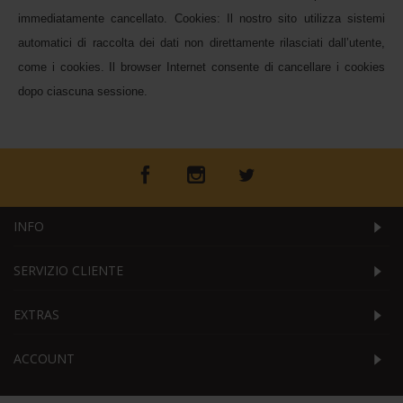
immediatamente cancellato. Cookies: Il nostro sito utilizza sistemi 
automatici di raccolta dei dati non direttamente rilasciati dall’utente, 
come i cookies. Il browser Internet consente di cancellare i cookies 
dopo ciascuna sessione.
INFO
SERVIZIO CLIENTE
EXTRAS
ACCOUNT