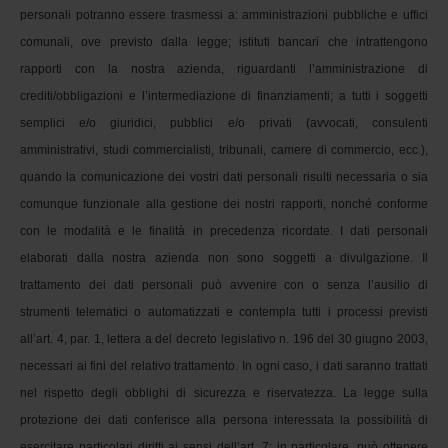
personali potranno essere trasmessi a: amministrazioni pubbliche e uffici 
comunali, ove previsto dalla legge; istituti bancari che intrattengono 
rapporti con la nostra azienda, riguardanti l’amministrazione di 
crediti/obbligazioni e l’intermediazione di finanziamenti; a tutti i soggetti 
semplici e/o giuridici, pubblici e/o privati (avvocati, consulenti 
amministrativi, studi commercialisti, tribunali, camere di commercio, ecc.), 
quando la comunicazione dei vostri dati personali risulti necessaria o sia 
comunque funzionale alla gestione dei nostri rapporti, nonché conforme 
con le modalità e le finalità in precedenza ricordate. I dati personali 
elaborati dalla nostra azienda non sono soggetti a divulgazione. Il 
trattamento dei dati personali può avvenire con o senza l’ausilio di 
strumenti telematici o automatizzati e contempla tutti i processi previsti 
all’art. 4, par. 1, lettera a del decreto legislativo n. 196 del 30 giugno 2003, 
necessari ai fini del relativo trattamento. In ogni caso, i dati saranno trattati 
nel rispetto degli obblighi di sicurezza e riservatezza. La legge sulla 
protezione dei dati conferisce alla persona interessata la possibilità di 
esercitare particolari diritti ai sensi dell’art. 7: in particolare, può ottenere 