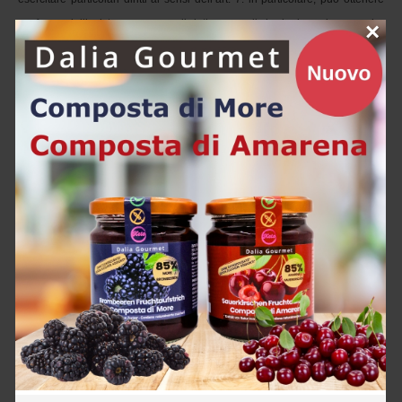
conferma dell’esistenza o meno di dati personali che la riguardano, anche 
×
se non ancora memorizzati, e la comunicazione intelligibile dei medesimi e 
delle finalità su cui si basa il trattamento, nonché i dati sul titolare e il 
responsabile del trattamento e sulle persone e categorie di persone cui 
questi dati potrebbero essere trasmessi. L’interessato ha, inoltre, facoltà di 
confermare e controllare i propri dati, nonché di chiederne la rettifica o 
l’integrazione, ovvero la cancellazione, il blocco e la trasformazione in 
forma anonima, qualora il trattamento violi disposizioni di legge. Infine, ha il 
diritto di opporsi, in parte o totalmente, al trattamento dei propri dati, 
nonché di chiederne la cancellazione, il blocco e la trasformazione in dati 
anonimi, anche senza giustificato motivo, qualora vengano impiegati a 
scopo informativa commerciale, invio di materiale pubblicitario, vendita 
diretta, ricerche di mercato o sondaggi d’opinione. I diritti in oggetto 
possono essere esercitati dall’interessato ovvero da una persona 
incaricata, inoltrando la richiesta alla responsabile: Unterhofer & Partner 
Sas, Via Fossa Perele 15, 39100 Bolzano (BZ), a mezzo lettera 