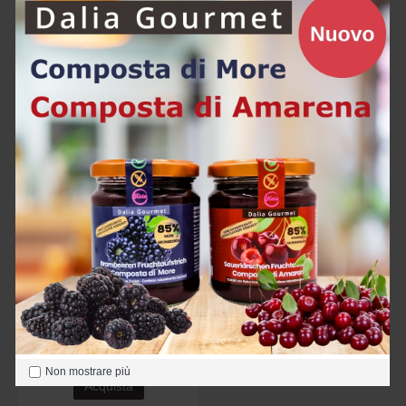
Mele Zenzero Dip 250g
Salsa Barbeque 250g
6,90€
6,90€
Acquista
Acquista
Tomato Ketchup 250g
6,90€
Non mostrare più
Acquista