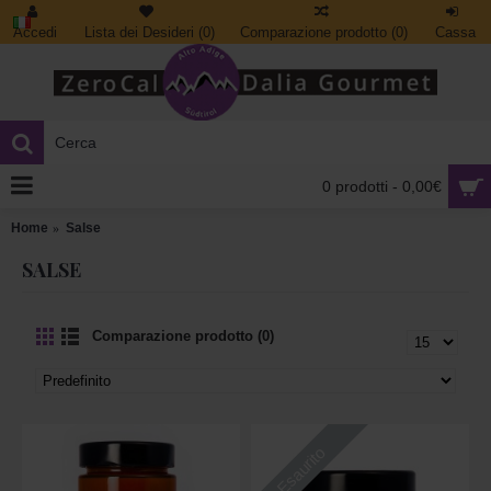
Accedi
Lista dei Desideri (
0
)
Comparazione prodotto (
0
)
Cassa
0 prodotti - 0,00€
Home
Salse
SALSE
Comparazione prodotto (0)
Esaurito