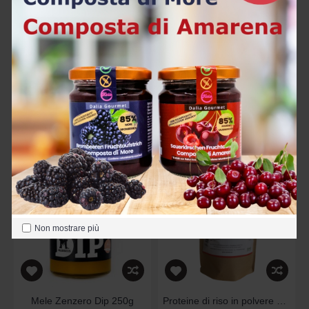
Farina di mandorle BIO 500 g (Sicilia)
Hell's Fire 125g con peperoncino piccante Mietitore di Carolina
16,90€
6,90€
Acquista
Acquista
Non mostrare più
Mele Zenzero Dip 250g
Proteine di riso in polvere 500 g