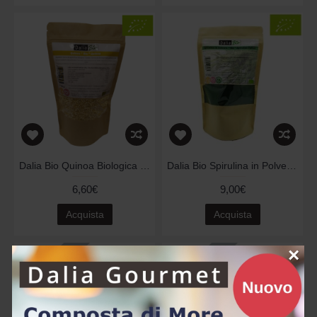
Dalia Bio Quinoa Biologica 400g
Dalia Bio Spirulina in Polvere 250g
6,60€
9,00€
Acquista
Acquista
×
Esaurito
Esaurito