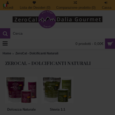
Accedi
Lista dei Desideri (
0
)
Comparazione prodotto (
0
)
Cassa
0 prodotti - 0,00€
Home
ZeroCal - Dolcificanti Naturali
ZEROCAL - DOLCIFICANTI NATURALI
Dolcezza Naturale
Stevia 1:1