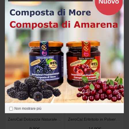
ZeroCal Dolcezza Naturale 1.000gr - Biologico
ZeroCal Dolcezza Naturale 200gr - Biologico
17,00€
5,90€
Acquista
Acquista
Non mostrare più
ZeroCal Dolcezza Naturale 400gr - Biologico
ZeroCal Eritritolo in Polvere 700g - Biologico
9,90€
14,90€