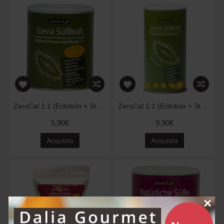
ZeroCal 1:1 (Eritritolo + Stevia) - 200gr
ZeroCal 1:1 (Eritritolo + Stevia) - 400gr
5,90€
9,90€
Acquista
Acquista
×