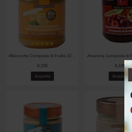
Albicocche Composta di Frutta 220gr
Amarena Composta di F
6,10€
6,10€
Acquista
Acquista