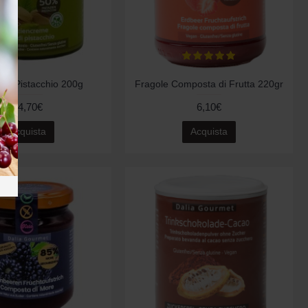
di Pistacchio 200g
Fragole Composta di Frutta 220gr
14,70€
6,10€
Acquista
Acquista