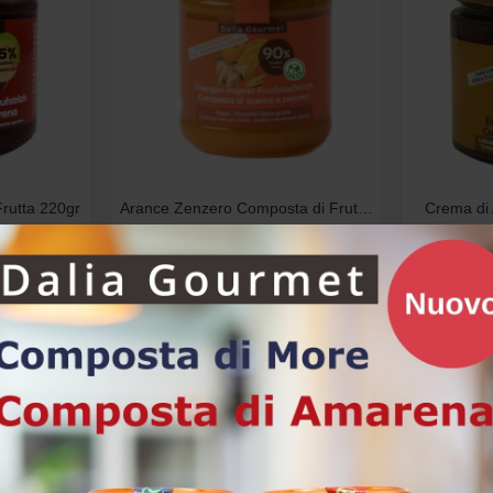
rutta 220gr
Arance Zenzero Composta di Frutta 220gr
Crema di 
6,10€
Acquista