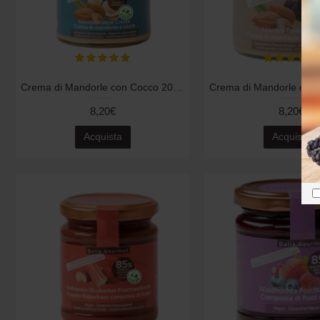
Crema di Mandorle con Cocco 200gr
8,20€
8,20€
Acquista
Acquista