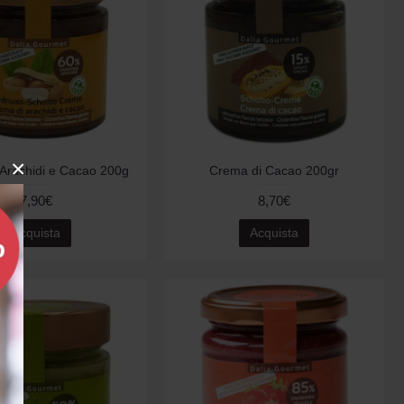
×
Arachidi e Cacao 200g
Crema di Cacao 200gr
7,90€
8,70€
Acquista
Acquista