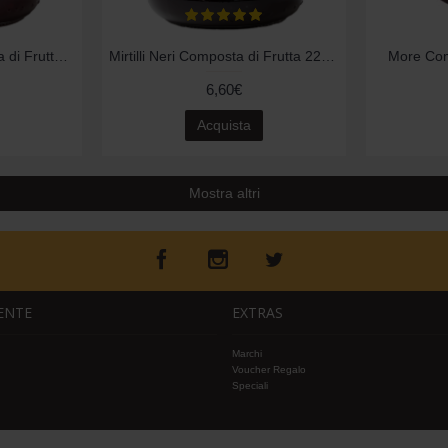
Frutti di Bosco Composta di Frutta 220gr
Mirtilli Neri Composta di Frutta 220gr
More Com
6,60€
Acquista
Mostra altri
IENTE
EXTRAS
Marchi
Voucher Regalo
Speciali