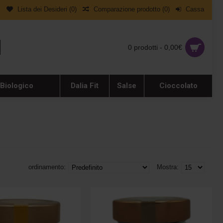
i
Lista dei Desideri (
0
)
Comparazione prodotto (
0
)
Cassa
0 prodotti - 0,00€
 Biologico
Dalia Fit
Salse
Cioccolato
ordinamento:
Mostra: