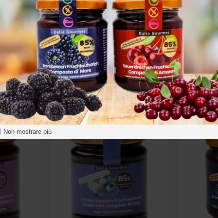
Crema di Mandorle con Tonka 200gr
Crema di Nocciole e Cacao 200gr
Crema 
8,90€
Acquista
Non mostrare più