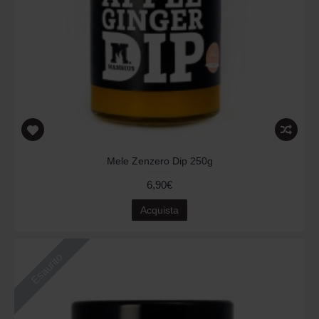
Mele Zenzero Dip 250g
6,90€
Acquista
Esaurito