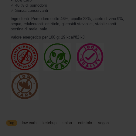
✓ Low Carb

✓ 46 % di pomodoro

✓ Senza conservanti
Ingredienti: Pomodoro cotto 46%, cipolle 23%, aceto di vino 9%,
acqua, edulcoranti: eritritolo, glicosidi
steviolici, stabilizzanti: 
pectina di mele, sale
Valore energetico per 100 g: 
19 kcal/82 kJ
Tag:
low carb
,
ketchup
,
salsa
,
eritritolo
,
vegan