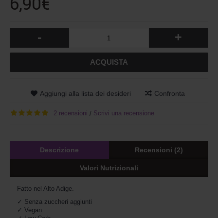
6,90€
-
+
ACQUISTA
Aggiungi alla lista dei desideri
Confronta
2 recensioni
Scrivi una recensione
/
Descrizione
Recensioni (2)
Valori Nutrizionali
Fatto nel Alto Adige.
✓ S
enza zuccheri aggiunti
✓ 
Vegan