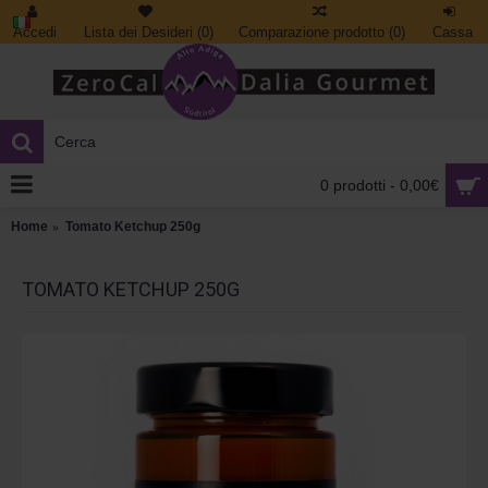
Accedi
Lista dei Desideri (
0
)
Comparazione prodotto (
0
)
Cassa
0 prodotti - 0,00€
Home
Tomato Ketchup 250g
TOMATO KETCHUP 250G