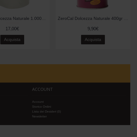
ZeroCal Dolcezza Naturale 1.000gr - Biologico
ZeroCal Dolcezza Naturale 400gr - Biologico
17,00€
9,90€
Acquista
Acquista
ACCOUNT
Account
Storico Ordini
Lista dei Desideri (
0
)
Newsletter