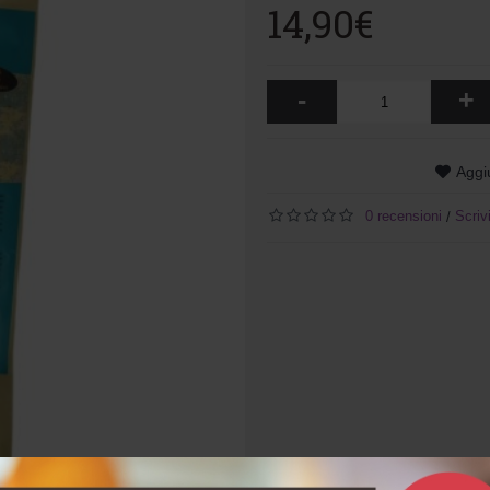
14,90€
-
+
Aggiu
0 recensioni
Scriv
/