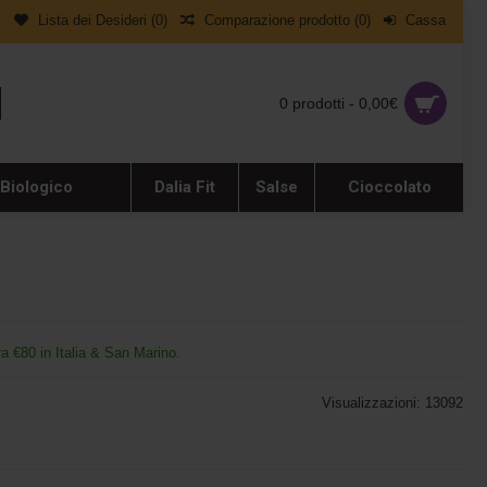
i
Lista dei Desideri (
0
)
Comparazione prodotto (
0
)
Cassa
0 prodotti - 0,00€
 Biologico
Dalia Fit
Salse
Cioccolato
ra €80 in Italia & San Marino.
Visualizzazioni: 13092