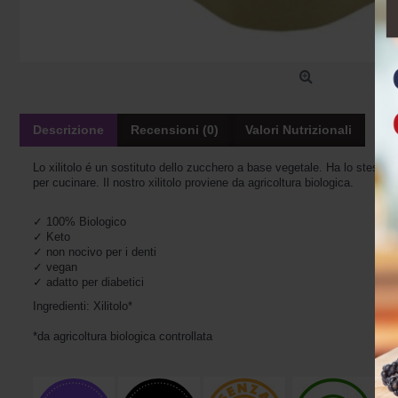
Descrizione
Recensioni (0)
Valori Nutrizionali
Lo xilitolo é un sostituto dello zucchero a base vegetale. Ha lo stesso p
per cucinare. Il nostro xilitolo proviene da agricoltura biologica.
✓ 100% Biologico

✓ Keto 

✓ non nocivo per i denti 

✓ vegan 

✓ adatto per diabetici 
Ingredienti: 
Xilitolo*

*da agricoltura biologica controllata