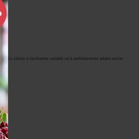
rie. Lo xilitolo è facilmente solubile ed è perfettamente adatto anche 