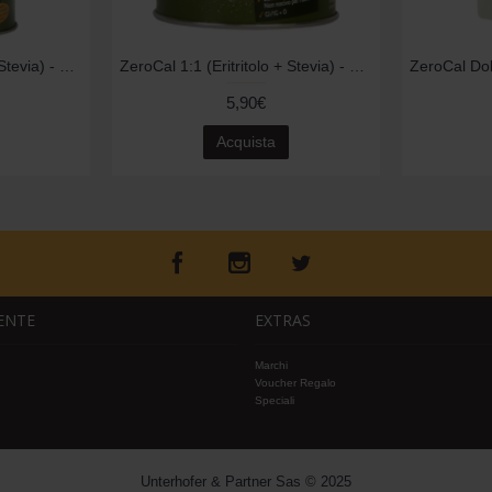
ZeroCal 1:1 (Eritritolo + Stevia) - 400gr
ZeroCal 1:1 (Eritritolo + Stevia) - 200gr
5,90€
Acquista
IENTE
EXTRAS
Marchi
Voucher Regalo
Speciali
Unterhofer & Partner Sas © 2025