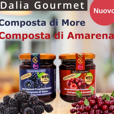
otere dolcificante dello zucchero raffinato, ma contiene il 40% in meno di calo