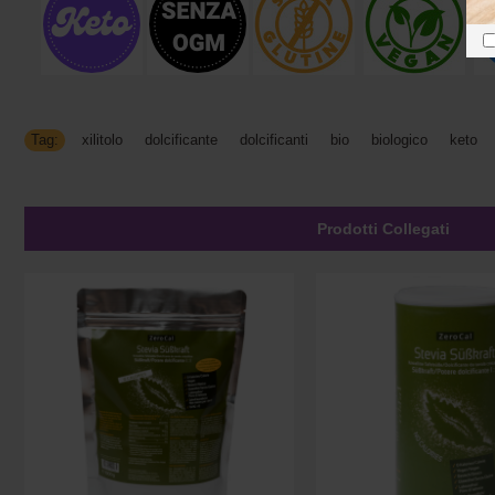
Tag:
xilitolo
,
dolcificante
,
dolcificanti
,
bio
,
biologico
,
keto
,
Prodotti Collegati