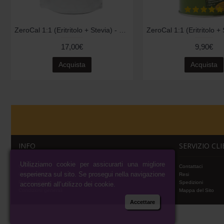
ZeroCal 1:1 (Eritritolo + Stevia) - 1.000gr
17,00€
9,90€
Acquista
Acquista
INFO
SERVIZIO CL
Utilizziamo cookie per assicurarti una migliore
Chi siamo
Contattaci
esperienza sul sito. Se prosegui nella navigazione
Cookies Policy
Resi
Privacy Policy
Spedizioni
acconsenti all’utilizzo dei cookie.
Condizioni generali
Mappa del Sito
Accettare