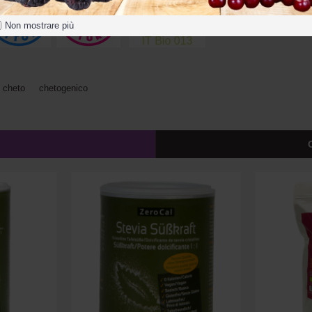
Non mostrare più
cheto
,
chetogenico