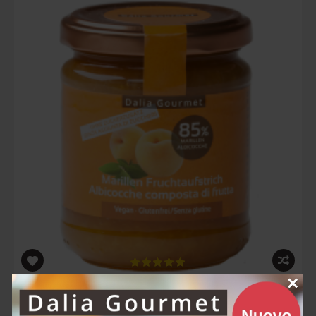
×
Albicocche Composta di Frutta 220gr
6,10€