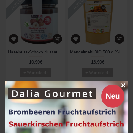
Ausverkauft
Ausverkauft
Haselnuss-Schoko Nussaufstrich (28% Protein) 200g
Mandelmehl BIO 500 g (Sizilien)
10,90€
16,90€
+ Warenkorb
+ Warenkorb
×