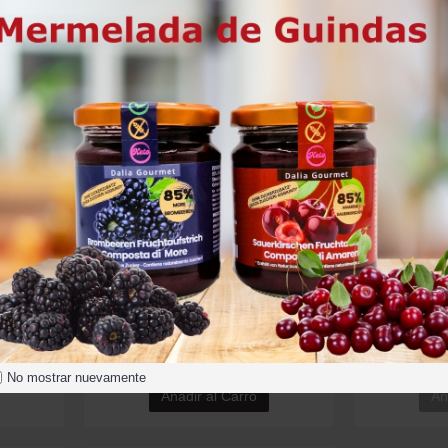
Añadir al Carro
Añ
No disponible
ca 400g
Infusión de Frutas Frambuesas Bio 150 g
Infusión de F
9.90€
No mostrar nuevamente
Añadir al Carro
Añ