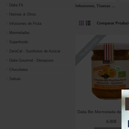
Dalia Fit
Infusiones, Tisanas y Tés
Harinas & Otros
Comparar Product
Infusiones de Fruta
Mermeladas
No disponible
Superfoods
ZeroCal - Sustitutos de Azúcar
Dalia Gourmet - Desayuno
Chocolates
Salsas
6.80€