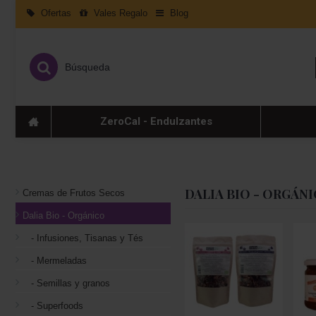
Ofertas
Vales Regalo
Blog
ZeroCal - Endulzantes
DALIA BIO - ORGÁN
Cremas de Frutos Secos
Dalia Bio - Orgánico
- Infusiones, Tisanas y Tés
- Mermeladas
- Semillas y granos
- Superfoods