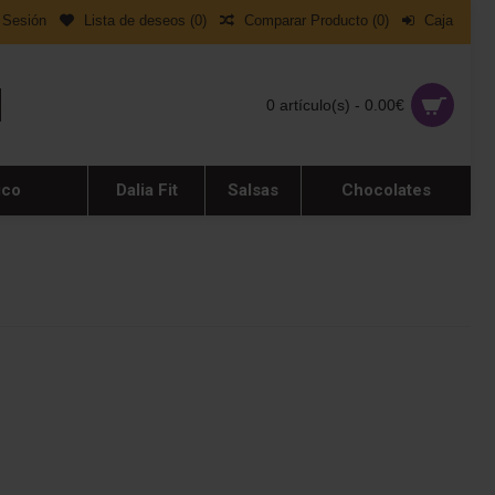
r Sesión
Lista de deseos (
0
)
Comparar Producto (
0
)
Caja
0 artículo(s) - 0.00€
ico
Dalia Fit
Salsas
Chocolates