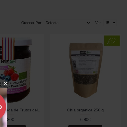
Ordenar Por:
Ver:
×
Dalia Bio Mermelada de Frutos del Bosque 210gr
Chía orgánica 250 g
6.80€
6.90€