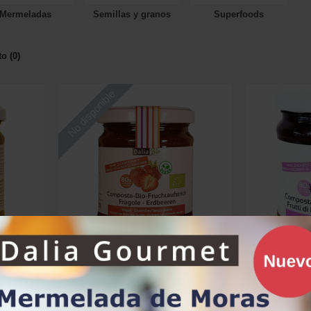
Mermeladas
Semillas y granos
Superfoods
o (0)
No disponible
Dalia Bio Mermelada de Albaricoques 210gr
Dalia Bio Mermelada de Fresas 210gr
6.80€