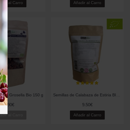
adir al Carro
Añadir al Carro
rutas Grosella Bio 150 g
Semillas de Calabaza de Estiria BIO (Austria)
9.90€
9.50€
adir al Carro
Añadir al Carro