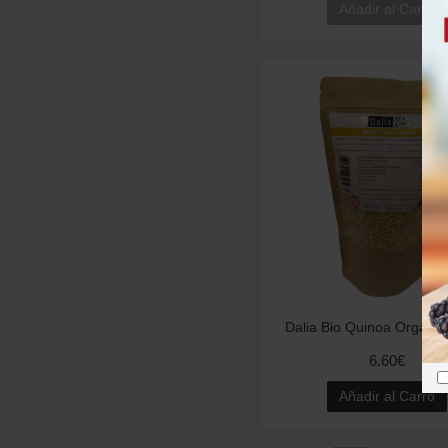
Añadir al Carro
Dalia Bio Quinoa Orgáni
6.60€
Añadir al Carro